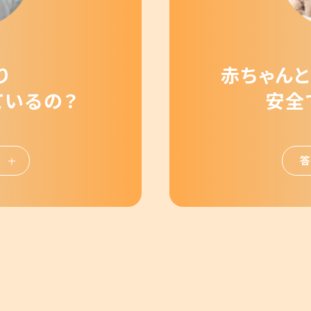
り
赤ちゃんと
ているの？
安全
答