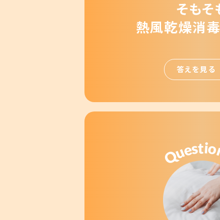
そもそ
熱風乾燥消毒
答えを見る
t
i
s
o
e
u
Q