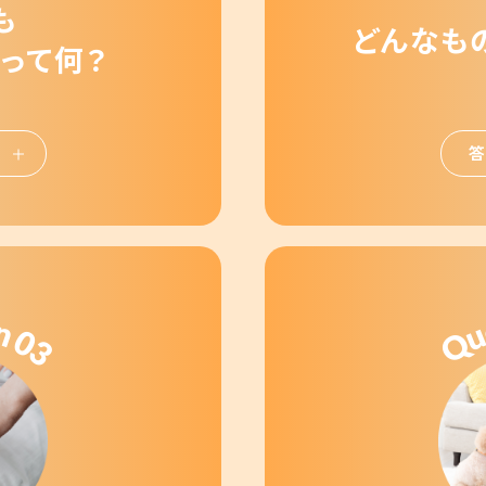
も
どんなも
って何？
答
n
0
Q
3