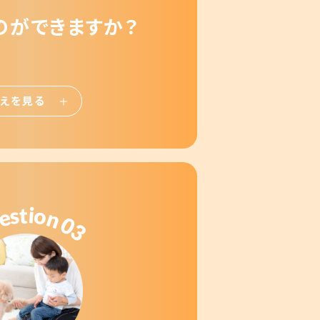
のができますか？
えを見る
t
i
s
o
e
n
u
0
3