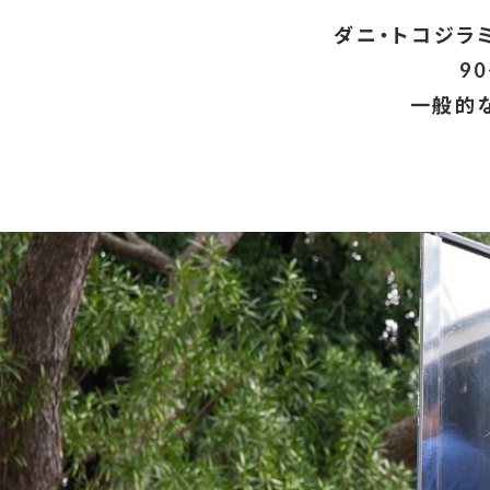
ダニ・トコジラ
9
一般的