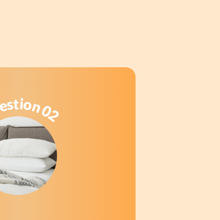
t
i
s
o
e
n
u
0
2