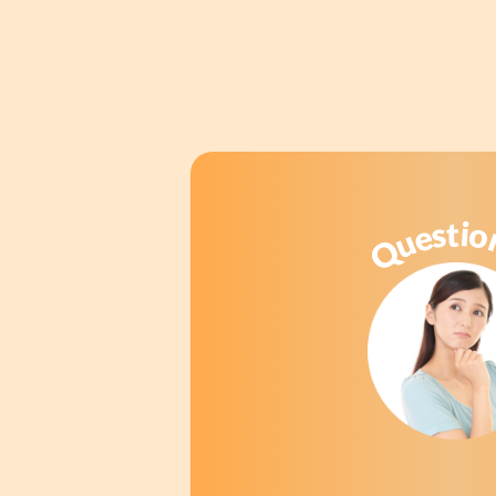
t
i
s
o
e
u
Q